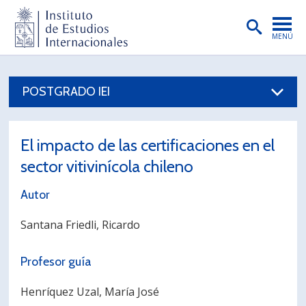
MENÚ
PORTADA
POSTGRADO IEI
INSTITUTO
PREGRADO
El impacto de las certificaciones en el
POSTGRADO
sector vitivinícola chileno
INVESTIGACIÓN
Autor
EXTENSIÓN
Santana Friedli, Ricardo
PUBLICACIONES
Profesor guía
BIBLIOTECA
Henríquez Uzal, María José
ENGLISH