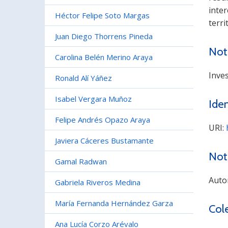
inte
Héctor Felipe Soto Margas
terri
Juan Diego Thorrens Pineda
Not
Carolina Belén Merino Araya
Inve
Ronald Alí Yáñez
Isabel Vergara Muñoz
Iden
Felipe Andrés Opazo Araya
URI:
Javiera Cáceres Bustamante
Not
Gamal Radwan
Auto
Gabriela Riveros Medina
María Fernanda Hernández Garza
Col
Ana Lucía Corzo Arévalo