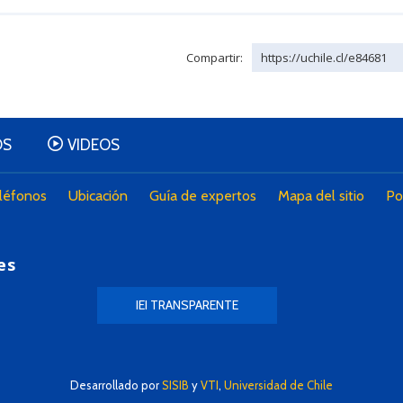
Compartir:
https://uchile.cl/e84681
OS
VIDEOS
léfonos
Ubicación
Guía de expertos
Mapa del sitio
Po
es
IEI TRANSPARENTE
Desarrollado por
SISIB
y
VTI
,
Universidad de Chile