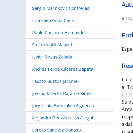
Aut
Sergio Marinkovic Contreras
Vásq
Lisa Fuenzalida Caris
Pablo Carrasco Hernández
Pro
Sofía Nicolai Manaut
Espal
Javier Rozas Zelada
Res
Andrés Felipe Cáceres Zapata
La pr
Fausto Bustos Jácome
el Tr
Jovana Milenka Batarce Kirigin
en el
Se bu
Jorge Luis Fuenzalida Figueroa
Arge
respe
Alejandra González Uzcátegui
axial
Loreto Sánchez Donoso
resul